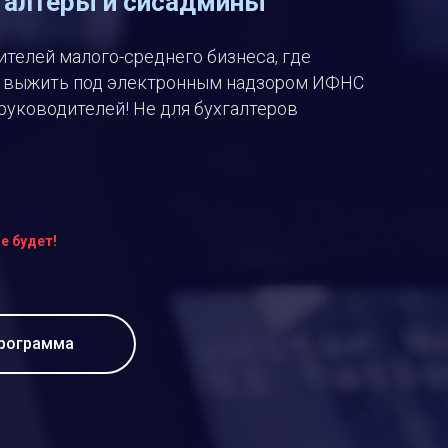
хгалтеры и сисадмины
ителей малого-среднего бизнеса, где
к выжить под электронным надзором ИФНС
руководителей! Не для бухгалтеров
е будет!
рограмма