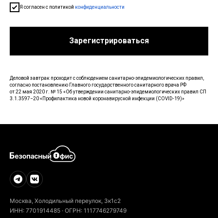
Я согласен c политикой
конфиденциальности
Зарегистрироваться
Деловой завтрак проходит с соблюдением санитарно-эпидемиологических правил,
согласно постановлению Главного государственного санитарного врача РФ
от 22 мая 2020 г. № 15 «Об утверждении санитарно-эпидемиологических правил СП
3.1.3597−20 «Профилактика новой коронавирусной инфекции (COVID-19)»
Москва, Холодильный переулок, 3к1с2
ИНН: 7701914485 · ОГРН: 1117746279749