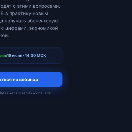
одят с этими вопросами.
ИБ в практику новым
од получать абонентскую
: с цифрами, экономикой
кой.
ался
18 июня · 14:00 МСК
ться на вебинар
м за день и за час до начала