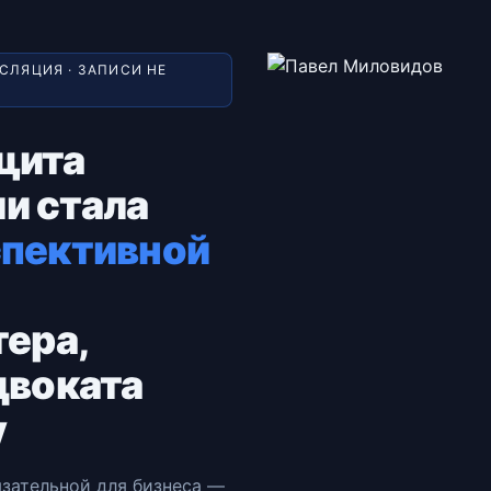
СЛЯЦИЯ · ЗАПИСИ НЕ
щита
и стала
спективной
тера,
двоката
у
язательной для бизнеса —