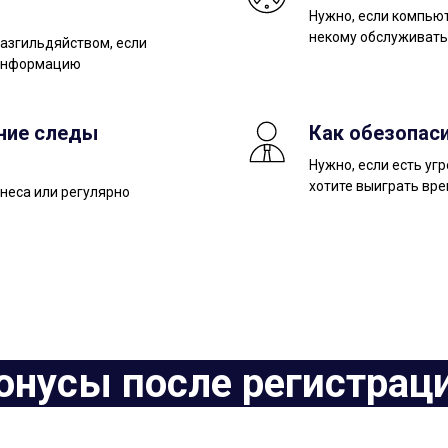
Нужно, если компьют
некому обслуживать
разгильдяйством, если
 информацию
шние следы
Как обезопас
Нужно, если есть уг
хотите выиграть вре
неса или регулярно
онусы после регистрац