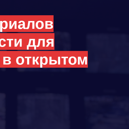
ериалов
сти для
 в открытом