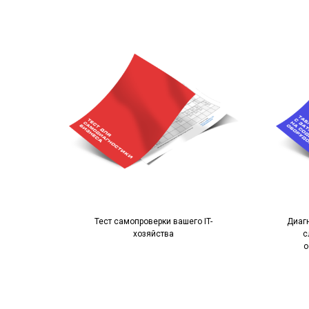
Тест самопроверки вашего IT-
Диаг
хозяйства
с
о