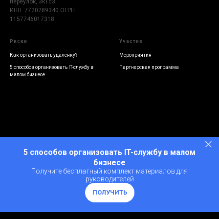
переулок, 3к1с3
ИНН: 7720289340 ОГРН:
1157746017318
Риски
Участие
Как организовать удаленку?
Мероприятия
5 способов организовать IT-службу в
Партнерcкая программа
малом бизнесе
5 способов организовать IT-службу в малом
бизнесе
Получите бесплатный комплект материалов для
руководителей
ПОЛУЧИТЬ