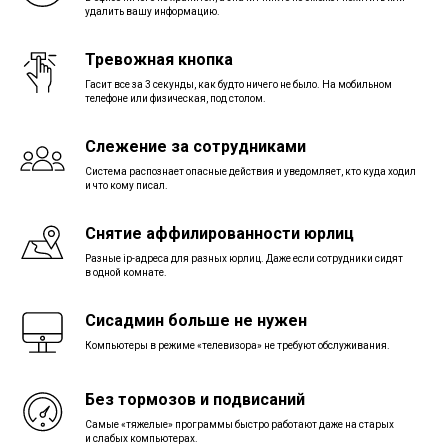
удалить вашу информацию.
Тревожная кнопка
Гасит все за 3 секунды, как будто ничего не было. На мобильном
телефоне или физическая, под столом.
Слежение за сотрудниками
Система распознает опасные действия и уведомляет, кто куда ходил
и что кому писал.
Снятие аффилированности юрлиц
Разные ip-адреса для разных юрлиц. Даже если сотрудники сидят
в одной комнате.
Сисадмин больше не нужен
Компьютеры в режиме «телевизора» не требуют обслуживания.
Без тормозов и подвисаний
Самые «тяжелые» программы быстро работают даже на старых
и слабых компьютерах.