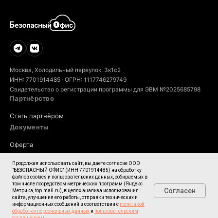
Москва, Холодильный переулок, 3к1с2
ИНН: 7701914485 · ОГРН: 1117746279749
Свидетельство о регистрации программы для ЭВМ №2025685798
Партнёрство
Стать партнёром
Документы
Оферта
Политика обработки персональных данных
Продолжая использовать сайт, вы даете согласие ООО
"БЕЗОПАСНЫЙ ОФИС" (ИНН 7701914485) на обработку
Пользовательское соглашение
файлов cookies и пользовательских данных, собираемых в
том числе посредством метрических программ (Яндекс
Согласие на обработку персональных данных
Согласен
Метрика, top.mail.ru), в целях анализа использования
сайта, улучшения его работы, отправки технических и
Информация об ИТ-деятельности
информационных сообщений в соответствии с
политикой
обработки персональных данных
и
пользовательским
соглашением.